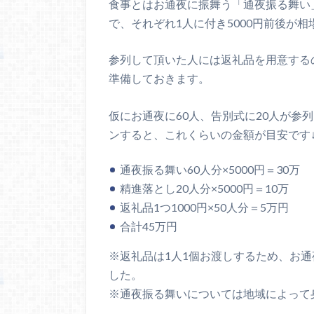
食事とはお通夜に振舞う「通夜振る舞い
で、それぞれ1人に付き5000円前後が
参列して頂いた人には返礼品を用意するの
準備しておきます。
仮にお通夜に60人、告別式に20人が参
ンすると、これくらいの金額が目安です
通夜振る舞い60人分×5000円＝30万
精進落とし20人分×5000円＝10万
返礼品1つ1000円×50人分＝5万円
合計45万円
※返礼品は1人1個お渡しするため、お通
した。
※通夜振る舞いについては地域によって