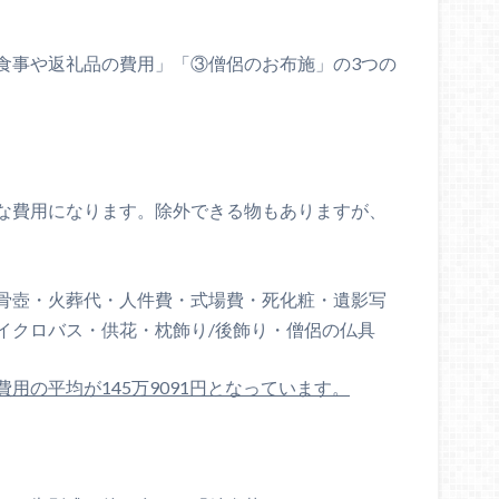
食事や返礼品の費用」「③僧侶のお布施」の3つの
な費用になります。除外できる物もありますが、
骨壺・火葬代・人件費・式場費・死化粧・遺影写
イクロバス・供花・枕飾り/後飾り・僧侶の仏具
用の平均が145万9091円となっています。