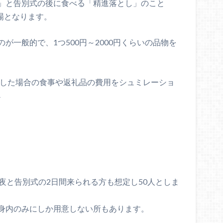
」と告別式の後に食べる「精進落とし」のこと
相場となります。
が一般的で、1つ500円～2000円くらいの品物を
列した場合の食事や返礼品の費用をシュミレーショ
↓
夜と告別式の2日間来られる方も想定し50人としま
身内のみにしか用意しない所もあります。