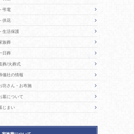
弔電
供花
生活保護
家族葬
一日葬
直葬/火葬式
葬儀社の情報
お坊さん・お布施
お墓について
墓じまい
家族葬について