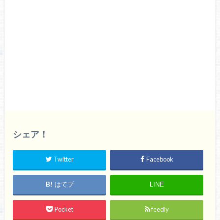
シェア！
Twitter
Facebook
はてブ
LINE
Pocket
feedly