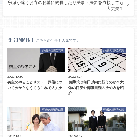
宗派が違うお寺のお墓に納骨したり法事・法要を依頼しても
大丈夫？
RECOMMEND
こちらの記事も人気です。
葬儀の基礎知識
葬儀の基礎知識
2022.10.30
2022.9.24
喪主のやることリスト！葬儀につ
お葬式は何日以内に行うのか？大
いて分からなくてもこれで大丈夫
体の目安や葬儀日程の決め方を紹
介
葬儀の基礎知識
葬儀の基礎知識
2019.10.3
2015.6.17