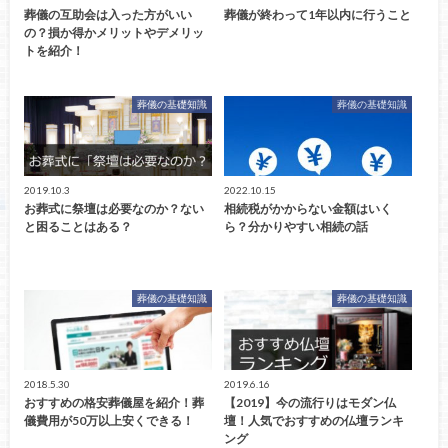
葬儀の互助会は入った方がいい
葬儀が終わって1年以内に行うこと
の？損か得かメリットやデメリッ
トを紹介！
葬儀の基礎知識
葬儀の基礎知識
2019.10.3
2022.10.15
お葬式に祭壇は必要なのか？ない
相続税がかからない金額はいく
と困ることはある？
ら？分かりやすい相続の話
葬儀の基礎知識
葬儀の基礎知識
2018.5.30
2019.6.16
おすすめの格安葬儀屋を紹介！葬
【2019】今の流行りはモダン仏
儀費用が50万以上安くできる！
壇！人気でおすすめの仏壇ランキ
ング