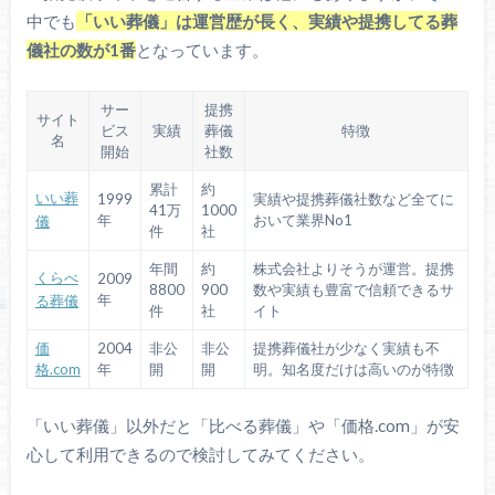
中でも
「いい葬儀」は運営歴が長く、実績や提携してる葬
儀社の数が1番
となっています。
サー
提携
サイト
ビス
実績
葬儀
特徴
名
開始
社数
累計
約
いい葬
1999
実績や提携葬儀社数など全てに
41万
1000
年
おいて業界No1
儀
件
社
年間
約
株式会社よりそうが運営。提携
くらべ
2009
8800
900
数や実績も豊富で信頼できるサ
年
る葬儀
件
社
イト
価
2004
非公
非公
提携葬儀社が少なく実績も不
格.com
年
開
開
明。知名度だけは高いのが特徴
「いい葬儀」以外だと「比べる葬儀」や「価格.com」が安
心して利用できるので検討してみてください。