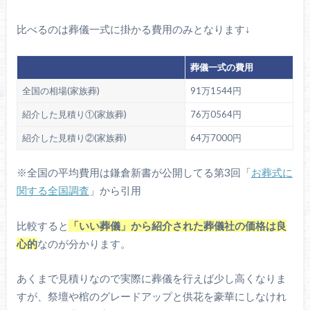
比べるのは葬儀一式に掛かる費用のみとなります↓
葬儀一式の費用
全国の相場(家族葬)
91万1544円
紹介した見積り①(家族葬)
76万0564円
紹介した見積り②(家族葬)
64万7000円
※全国の平均費用は鎌倉新書が公開してる第3回「
お葬式に
関する全国調査
」から引用
比較すると
「いい葬儀」から紹介された葬儀社の価格は良
心的
なのが分かります。
あくまで見積りなので実際に葬儀を行えば少し高くなりま
すが、祭壇や棺のグレードアップと供花を豪華にしなけれ